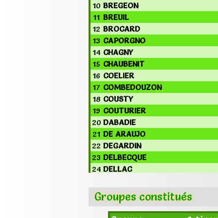
10
BREGEON
11
BREUIL
12
BROCARD
13
CAPORGNO
14
CHAGNY
15
CHAUBENIT
16
COELIER
17
COMBEDOUZON
18
COUSTY
19
COUTURIER
20
DABADIE
21
DE ARAUJO
22
DEGARDIN
23
DELBECQUE
24
DELLAC
25
DELO
26
DEMESTRE
Groupes constitués
27
DESBOURDES
28
DESBOURDES