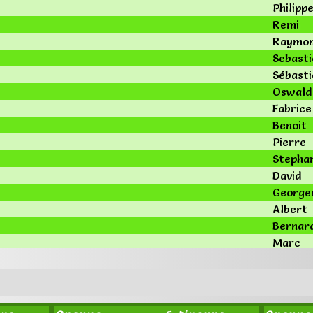
Philipp
Remi
Raymo
Sebasti
Sébasti
Oswald
Fabrice
Benoit
Pierre
Stepha
David
George
Albert
Bernar
Marc
Didier
Jean Pa
Andre
Bernad