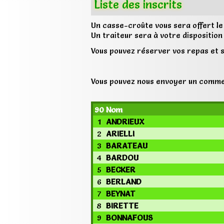
Liste des inscrits
Un casse-croûte vous sera offert le
Un traiteur sera à votre disposition
Vous pouvez réserver vos repas et
Vous pouvez nous envoyer un comme
90
Nom
1
ANDRIEUX
2
ARIELLI
3
BARATEAU
4
BARDOU
5
BECKER
6
BERLAND
7
BEYNAT
8
BIRETTE
9
BONNAFOUS