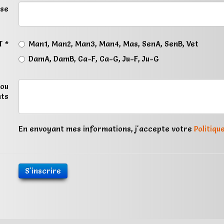
se
T *
Man1, Man2, Man3, Man4, Mas, SenA, SenB, Vet
DamA, DamB, Ca-F, Ca-G, Ju-F, Ju-G
ou
ts
En envoyant mes informations, j'accepte votre
Politiqu
S'inscrire