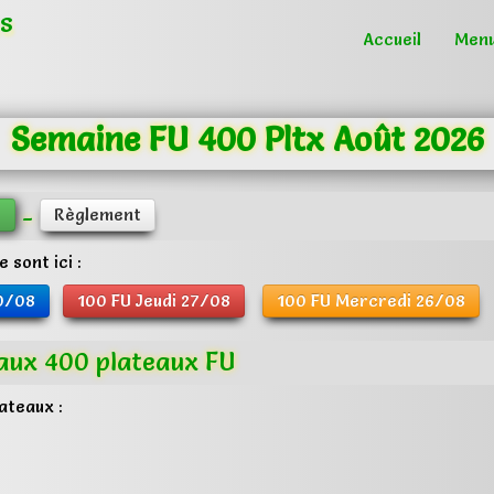
s
Accueil
Men
Semaine FU 400 Pltx Août 2026
-
s
Règlement
 sont ici :
0/08
100 FU Jeudi 27/08
100 FU Mercredi 26/08
 aux 400 plateaux FU
lateaux :