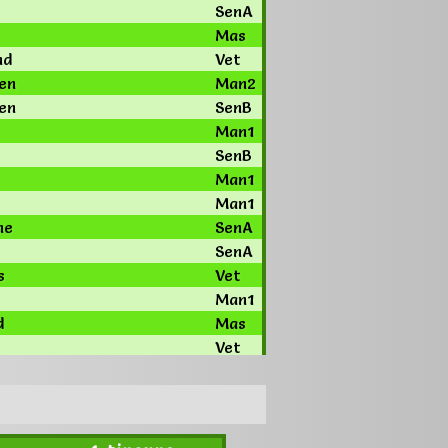
e
SenA
Mas
nd
Vet
en
Man2
en
SenB
Man1
SenB
Man1
Man1
ne
SenA
SenA
s
Vet
Man1
d
Mas
Vet
Vet
ul
Man1
Mas
ette
DamA