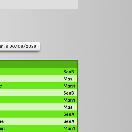
r le 30/08/2026
m
SenB
Mas
c
Man1
SenB
Man1
Mas
SenA
ne
SenA
en
Man1