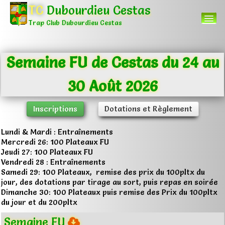
TC
Dubourdieu Cestas
Trap Club Dubourdieu Cestas
Semaine FU de Cestas du 24 au
Accueil
30 Août 2026
Menu
▼
Autres
Inscriptions
Dotations et Règlement
▼
Lundi & Mardi : Entraînements
Mercredi 26: 100 Plateaux FU
0
Jeudi 27: 100 Plateaux FU
Vendredi 28 : Entraînements
Samedi 29: 100 Plateaux, remise des prix du 100pltx du
jour, des dotations par tirage au sort, puis repas en soirée
Dimanche 30: 100 Plateaux puis remise des Prix du 100pltx
du jour et du 200pltx
Semaine FU