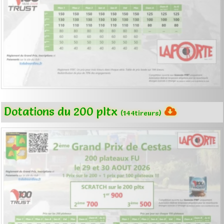
Dotations du 200 pltx
(144tireurs)