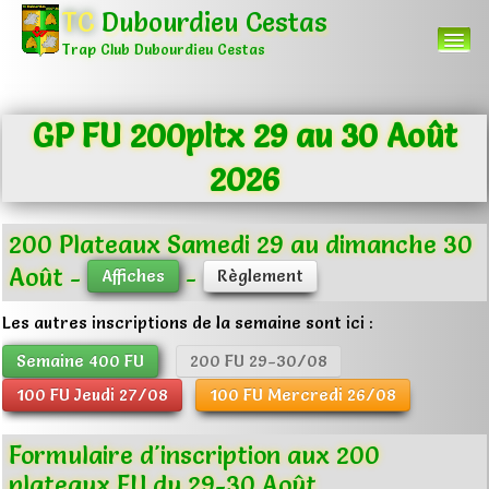
TC
Dubourdieu Cestas
Trap Club Dubourdieu Cestas
GP FU 200pltx 29 au 30 Août
Accueil
2026
Menu
▼
Autres
▼
200 Plateaux Samedi 29 au dimanche 30
Août -
-
Affiches
Règlement
0
Les autres inscriptions de la semaine sont ici :
Semaine 400 FU
200 FU 29-30/08
100 FU Jeudi 27/08
100 FU Mercredi 26/08
Formulaire d'inscription aux 200
plateaux FU du 29-30 Août