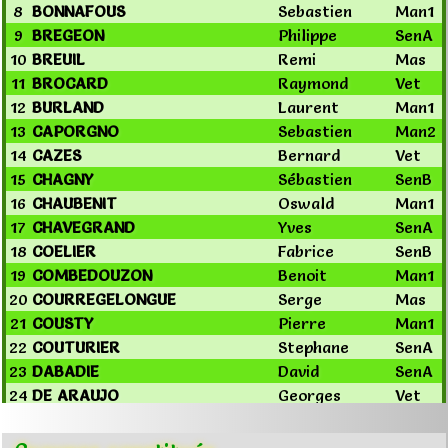
8
BONNAFOUS
Sebastien
Man1
9
BREGEON
Philippe
SenA
10
BREUIL
Remi
Mas
11
BROCARD
Raymond
Vet
12
BURLAND
Laurent
Man1
13
CAPORGNO
Sebastien
Man2
14
CAZES
Bernard
Vet
15
CHAGNY
Sébastien
SenB
16
CHAUBENIT
Oswald
Man1
17
CHAVEGRAND
Yves
SenA
18
COELIER
Fabrice
SenB
19
COMBEDOUZON
Benoit
Man1
20
COURREGELONGUE
Serge
Mas
21
COUSTY
Pierre
Man1
22
COUTURIER
Stephane
SenA
23
DABADIE
David
SenA
24
DE ARAUJO
Georges
Vet
25
DEGARDIN
Albert
Man1
26
DELBECQUE
Bernard
Mas