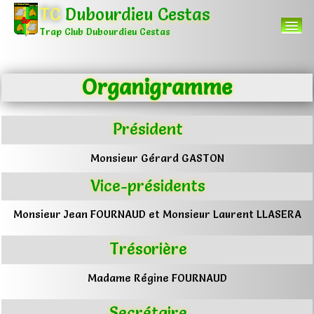
TC
Dubourdieu Cestas
Trap Club Dubourdieu Cestas
Organigramme
Accueil
Menu
▼
Président
Autres
▼
Monsieur Gérard GASTON
Vice-présidents
0
Monsieur Jean FOURNAUD et Monsieur Laurent LLASERA
Trésorière
Madame Régine FOURNAUD
Secrétaire