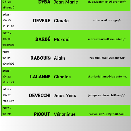
DYBA
Jean Marie
09-25
dyba.jeanmarie@orange.fr
18:14:20
2025-
DEVERE
Claude
10-10
c.devere@orange.fr
15:19:20
2025-
BARBÉ
Marcel
10-17
marcel.barbe@wanadoo.fr
18:12:02
2025-
RABOUIN
Alain
10-21
rabouin.alain@orange.fr
10:16:03
2025-
LALANNE
Charles
10-22
charleslalanne@laposte.net
16:41:49
2025-
DEVECCHI
Jean-Yves
10-22
jeanyves.devecchi@neuf.fr
23:26:25
2025-
PICOUT
Véronique
10-22
veronik8733@gmail.com
23:29:05
2025-