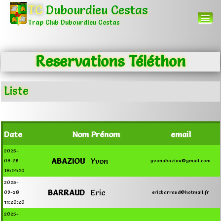
TC
Dubourdieu Cestas
Trap Club Dubourdieu Cestas
Reservations Téléthon
Accueil
Menu
▼
Liste
Autres
▼
Date
Nom
Prénom
email
0
2025-
ABAZIOU
Yvon
09-25
yvonabaziou@gmail.com
18:14:20
2025-
BARRAUD
Eric
09-28
ericbarraud@hotmail.fr
11:20:20
2025-