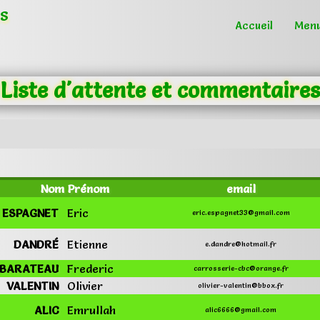
s
Accueil
Men
Liste d'attente et commentaires
Nom
Prénom
email
ESPAGNET
Eric
eric.espagnet33@gmail.com
DANDRÉ
Etienne
e.dandre@hotmail.fr
BARATEAU
Frederic
carrosserie-cbc@orange.fr
VALENTIN
Olivier
olivier-valentin@bbox.fr
ALIC
Emrullah
alic6666@gmail.com