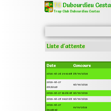
TC
Dubourdieu Cesta
Trap Club Dubourdieu Cestas
Liste d'attente
Date
Concours
2025-10-26 21:12:58
09/11/2025
2025-10-27
10/11/2025
09:30:59
2025-10-27 15:06:49
10/11/2025
2025-10-29 14:57:03
10/11/2025
2025-10-27
11/11/2025
05:58:10