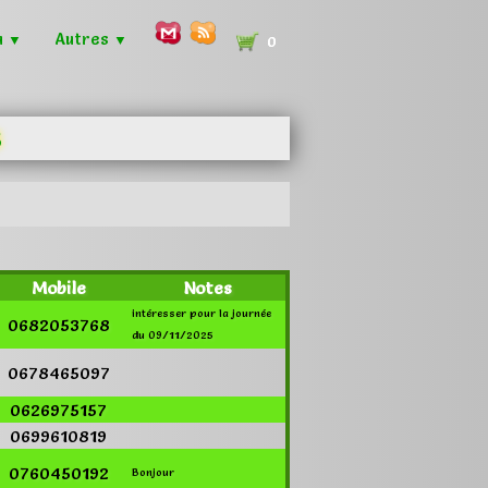
u
Autres
▼
▼
0
Mobile
Notes
intéresser pour la journée
0682053768
du 09/11/2025
0678465097
0626975157
0699610819
0760450192
Bonjour