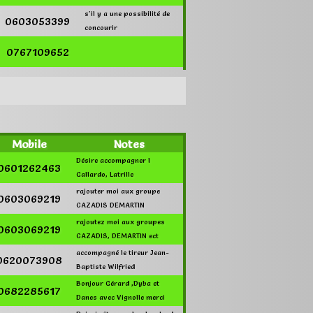
s'il y a une possibilité de
0603053399
concourir
0767109652
0614912125
0680260791
06.79.38.61.61
Mobile
Notes
Désire accompagner l
0601262463
Bonjour, Désolé pour
0618006570
Gallardo, Latrille
l’inscription en retard.
rajouter moi aux groupe
0603069219
0642057304
CAZADIS DEMARTIN
rajoutez moi aux groupes
0603069219
Bonjour merci pour votre
06 14 63 58 96
CAZADIS, DEMARTIN ect
retour Bonne soirée
accompagné le tireur Jean-
0658497627
0620073908
Baptiste Wilfried
0658497627
Bonjour Gérard ,Dyba et
0682285617
0627266432
Danes avec Vignolle merci
J'espère vivement pouvoir