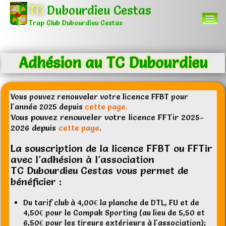
TC
Dubourdieu Cestas
Trap Club Dubourdieu Cestas
Adhésion au TC Dubourdieu
Accueil
Menu
▼
Vous pouvez renouveler votre licence FFBT pour
l'année 2025 depuis
cette page.
Autres
▼
Vous pouvez renouveler votre licence FFTir 2025-
2026 depuis
.
cette page
La souscription de la licence FFBT ou FFTir
0
avec l'adhésion à l'association
TC Dubourdieu Cestas vous permet de
bénéficier :
Du tarif club à 4,00€ la planche de DTL, FU et de
4,50€ pour le Compak Sporting (au lieu de 5,50 et
6,50€ pour les tireurs extérieurs à l'association);